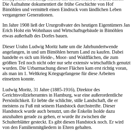
Im Jahre 1908 ließ der Ururgroßvater des heutigen Eigentümers Jan
Erich Holst ein Wohnhaus und Wirtschaftsgebäude in Bimöhlen
etwas außerhalb des Dorfes bauen.
Dieser Urahn Ludwig Moritz hatte um die Jahrhundertwende
angefangen, in und um Bimöhlen herum Land zu kaufen. Dabei
handelte es sich um Heide-, Moor- und Waldflächen, die zum
größten Teil noch nicht oder nur sehr extensiv wirtschaftlich genutzt
wurden. Die Urbarmachung dieser Flächen kam erst richtig voran,
als man im 1. Weltkrieg Kriegsgefangene für diese Arbeiten
einsetzen konnte.
Ludwig Moritz, 31 Jahre (1885-1916), Direktor des
Gerichtsvollzieheramtes in Hamburg, war eine außerordentliche
Persönlichkeit. Er liebte die schlichte, stille Landschaft, die er
meistens zu Fuß mit seinem Handstock durchstreifte. Dieser
Handstock wurde auch benutzt, um die Enkelin Isolde dazu
anzuhalten gerade zu gehen, er wurde ihr zwischen die
Schulterblätter gesteckt. Es gibt diesen Handstock noch. Er wird
von den Familienmitgliedern in Ehren gehalten.