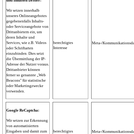
und Inhalten Dritter:
Wir setzen innerhalb
unseres Onlineangebotes
gegebenenfalls Inhalts-
oder Serviceangebote von
Drittanbietern ein, um
deren Inhalte und
Services, wie z.B. Videos
berechtigtes
Meta-/Kommunikationsda
Interesse
oder Schriftarten
einzubinden. Dies setzt
die Übermittlung der IP-
Adresse der Nutzer voraus.
Drittanbieter können
ferner so genannte „Web
Beacons" für statistische
oder Marketingzwecke
verwenden.
Google ReCaptcha:
Wir setzen zur Erkennung
von automatisierten
Eingaben und damit zum
berechtigtes
Meta-/Kommunikationsda