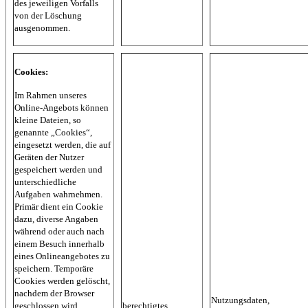
des jeweiligen Vorfalls
von der Löschung
ausgenommen.
Cookies:
Im Rahmen unseres
Online-Angebots können
kleine Dateien, so
genannte „Cookies“,
eingesetzt werden, die auf
Geräten der Nutzer
gespeichert werden und
unterschiedliche
Aufgaben wahrnehmen.
Primär dient ein Cookie
dazu, diverse Angaben
während oder auch nach
einem Besuch innerhalb
eines Onlineangebotes zu
speichern. Temporäre
Cookies werden gelöscht,
nachdem der Browser
Nutzungsdaten,
geschlossen wird.
berechtigtes