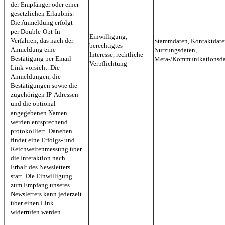
der Empfänger oder einer
gesetzlichen Erlaubnis.
Die Anmeldung erfolgt
per Double-Opt-In-
Einwilligung,
Verfahren, das nach der
Stammdaten, Kontaktdate
berechtigtes
Anmeldung eine
Nutzungsdaten,
Interesse, rechtliche
Bestätigung per Email-
Meta-/Kommunikationsda
Verpflichtung
Link vorsieht. Die
Anmeldungen, die
Bestätigungen sowie die
zugehörigen IP-Adressen
und die optional
angegebenen Namen
werden entsprechend
protokolliert. Daneben
findet eine Erfolgs- und
Reichweitenmessung über
die Interaktion nach
Erhalt des Newsletters
statt. Die Einwilligung
zum Empfang unseres
Newsletters kann jederzeit
über einen Link
widerrufen werden.