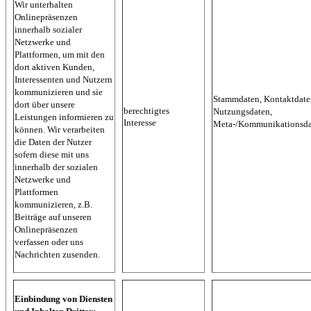
Wir unterhalten
Onlinepräsenzen
innerhalb sozialer
Netzwerke und
Plattformen, um mit den
dort aktiven Kunden,
Interessenten und Nutzern
kommunizieren und sie
Stammdaten, Kontaktdate
dort über unsere
berechtigtes
Nutzungsdaten,
Leistungen informieren zu
Interesse
Meta-/Kommunikationsda
können. Wir verarbeiten
die Daten der Nutzer
sofern diese mit uns
innerhalb der sozialen
Netzwerke und
Plattformen
kommunizieren, z.B.
Beiträge auf unseren
Onlinepräsenzen
verfassen oder uns
Nachrichten zusenden.
Einbindung von Diensten