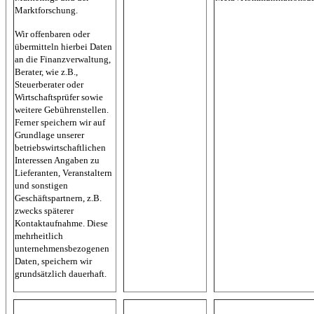
Marktforschung.
Wir offenbaren oder
übermitteln hierbei Daten
an die Finanzverwaltung,
Berater, wie z.B.,
Steuerberater oder
Wirtschaftsprüfer sowie
weitere Gebührenstellen.
Ferner speichern wir auf
Grundlage unserer
betriebswirtschaftlichen
Interessen Angaben zu
Lieferanten, Veranstaltern
und sonstigen
Geschäftspartnern, z.B.
zwecks späterer
Kontaktaufnahme. Diese
mehrheitlich
unternehmensbezogenen
Daten, speichern wir
grundsätzlich dauerhaft.