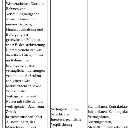
Wir verarbeiten Daten im
Rahmen von
Verwaltungsaufgaben
sowie Organisation
unseres Betriebs,
Finanzbuchhaltung und
Befolgung der
gesetzlichen Pflichten,
wie z.B. der Archivierung.
Hierbei verarbeiten wir
dieselben Daten, die wir
im Rahmen der
Erbringung unserer
vertraglichen Leistungen
verarbeiten. Außerdem
analysieren wir
Markttendenzen sowie
Wünsche der
Vertragspartner und
Nutzer mit Hilfe der uns
vorliegenden Daten zum
Stammdaten, Kontaktdate
Vertragserfüllung,
Zweck
Inhaltsdaten, Zahlungsdat
berechtigtes
betriebswirtschaftlicher
Vertragsdaten,
Interesse, rechtliche
Auswertungen, des
Nutzungsdaten,
Verpflichtung
Marketings und der
Meta-/Kommunikationsda