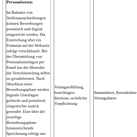
Personalwesen:
Im Rahmen von
Stellenausschreibungen
können Bewerbungen
postalisch und digital
eingereicht werden. Die
Einreichung über ein
Formular auf der Webseite
erfolgt verschlüsselt. Bei
der Übermittlung von
Personalunterlagen per
Email hat der Absender
die Verschlüsselung selbst
zu gewährleisten. Nach
Abschluss einer
Vertragserfüllung,
Bewerbungsphase werden
berechtigtes
Stammdaten, Kontaktdate
digitale Unterlagen
Interesse, rechtliche
Vertragsdaten
gelöscht und postalisch
Verpflichtung
eingereichte zurück
gesendet. Eine über die
jeweilige
Bewerbungsphase
hinausreichende
Speicherung erfolgt nur