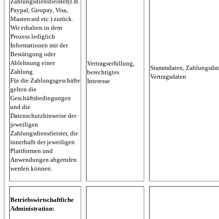
Zahlungsdienstleister(z.B.
Paypal, Giropay, Visa,
Mastercard etc.) zurück.
Wir erhalten in dem
Prozess lediglich
Informationen mit der
Bestätigung oder
Ablehnung einer
Vertragserfüllung,
Stammdaten, Zahlungsdat
Zahlung.
berechtigtes
Vertragsdaten
Für die Zahlungsgeschäfte
Interesse
gelten die
Geschäftsbedingungen
und die
Datenschutzhinweise der
jeweiligen
Zahlungsdienstleister, die
innerhalb der jeweiligen
Plattformen und
Anwendungen abgerufen
werden können.
Betriebswirtschaftliche
Administration: