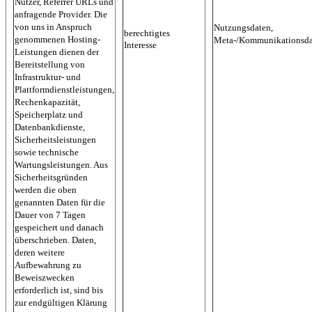
Nutzer, Referrer URLs und
anfragende Provider. Die
von uns in Anspruch
Nutzungsdaten,
berechtigtes
genommenen Hosting-
Meta-/Kommunikationsda
Interesse
Leistungen dienen der
Bereitstellung von
Infrastruktur- und
Plattformdienstleistungen,
Rechenkapazität,
Speicherplatz und
Datenbankdienste,
Sicherheitsleistungen
sowie technische
Wartungsleistungen. Aus
Sicherheitsgründen
werden die oben
genannten Daten für die
Dauer von 7 Tagen
gespeichert und danach
überschrieben. Daten,
deren weitere
Aufbewahrung zu
Beweiszwecken
erforderlich ist, sind bis
zur endgültigen Klärung