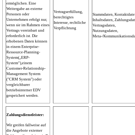
ermöglichen. Eine
Weitergabe an externe
Vertragserfüllung,
Personen oder
Stammdaten, Kontaktdate
berechtigtes
Unternehmen erfolgt nur,
Inhaltsdaten, Zahlungsdat
Interesse, rechtliche
wenn sie im Rahmen eines
Vertragsdaten,
Verpflichtung
Vertrags vereinbart und
Nutzungsdaten,
erforderlich ist. Die
Meta-/Kommunikationsda
erhobenen Daten können
in einem Enterprise-
Ressource-Planning-
System(„ERP-
System“),einem
Customer-Relationship-
Management System
("CRM System") oder
vergleichbarer
betriebsinterner EDV
gespeichert werden.
Zahlungsdienstleister:
Wir greifen fallweise auf
die Angebote externer