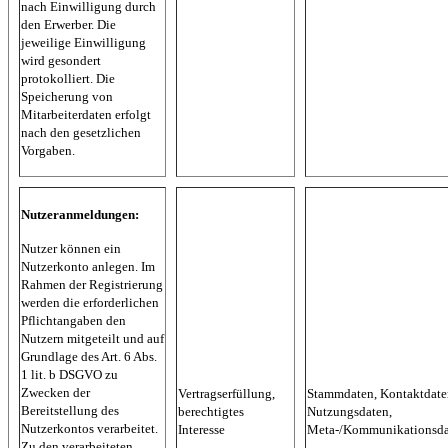
nach Einwilligung durch
den Erwerber. Die
jeweilige Einwilligung
wird gesondert
protokolliert. Die
Speicherung von
Mitarbeiterdaten erfolgt
nach den gesetzlichen
Vorgaben.
Nutzeranmeldungen:
Nutzer können ein
Nutzerkonto anlegen. Im
Rahmen der Registrierung
werden die erforderlichen
Pflichtangaben den
Nutzern mitgeteilt und auf
Grundlage des Art. 6 Abs.
1 lit. b DSGVO zu
Zwecken der
Vertragserfüllung,
Stammdaten, Kontaktdate
Bereitstellung des
berechtigtes
Nutzungsdaten,
Nutzerkontos verarbeitet.
Interesse
Meta-/Kommunikationsda
Zu den verarbeiteten